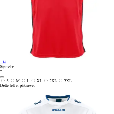
+14
Størrelse
*
S
M
L
XL
2XL
3XL
Dette felt er påkrævet