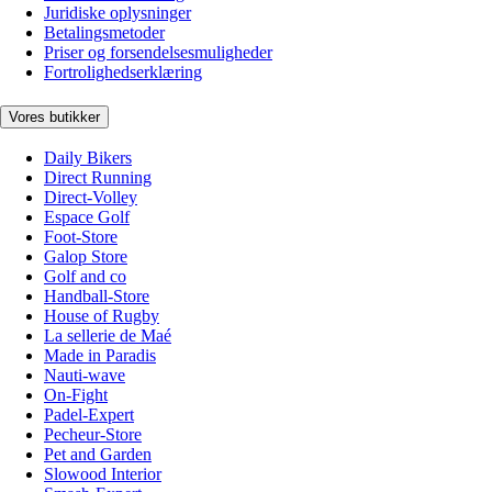
Juridiske oplysninger
Betalingsmetoder
Priser og forsendelsesmuligheder
Fortrolighedserklæring
Vores butikker
Daily Bikers
Direct Running
Direct-Volley
Espace Golf
Foot-Store
Galop Store
Golf and co
Handball-Store
House of Rugby
La sellerie de Maé
Made in Paradis
Nauti-wave
On-Fight
Padel-Expert
Pecheur-Store
Pet and Garden
Slowood Interior