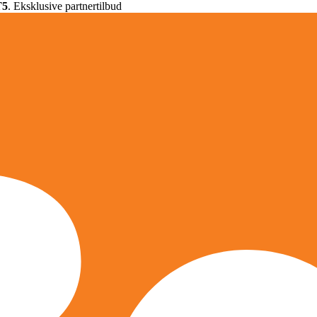
T5
. Eksklusive partnertilbud