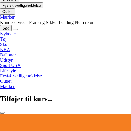
Fysisk vedligeholdelse
Outlet
Mærker
Kundeservice i Frankrig
Sikker betaling
Nem retur
Søg
Nyheder
Tøj
Sko
NBA
Balloner
Udstyr
Sport USA
Lifestyle
Fysisk vedligeholdelse
Outlet
Mærker
Tilføjer til kurv...