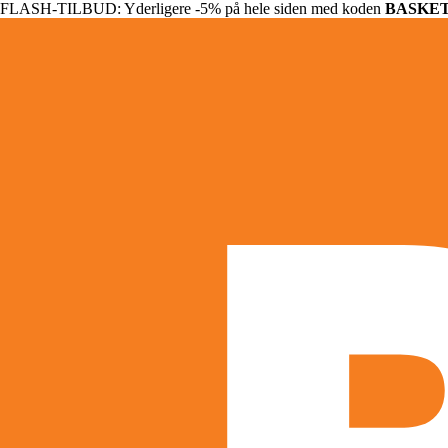
FLASH-TILBUD: Yderligere -5% på hele siden med koden
BASKE