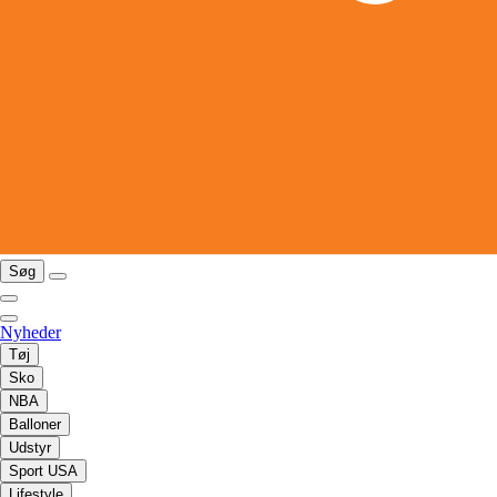
Søg
Nyheder
Tøj
Sko
NBA
Balloner
Udstyr
Sport USA
Lifestyle