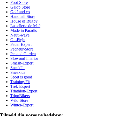
Foot-Store
Galop Store
Golf and co
Handball-Store
House of Rugby
La sellerie de Maé
Made in Paradis
Nauti-wave
On-Fight
Padel-Expert
Pecheur-Store
Pet and Garden
Slowood Interior
Smash-Expert
Sneak'In
Sneakids
Sport is good
Training-Fit
Trek-Expert
Triathlon-Expert
TripnBikers
Vélo-Store
Winter-Expert
Tilmeld dig vores nyhedsbrev