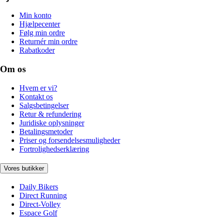
Min konto
Hjælpecenter
Følg min ordre
Returnér min ordre
Rabatkoder
Om os
Hvem er vi?
Kontakt os
Salgsbetingelser
Retur & refundering
Juridiske oplysninger
Betalingsmetoder
Priser og forsendelsesmuligheder
Fortrolighedserklæring
Vores butikker
Daily Bikers
Direct Running
Direct-Volley
Espace Golf