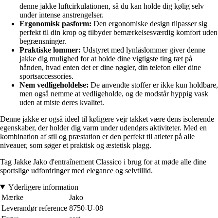
denne jakke luftcirkulationen, så du kan holde dig kølig selv
under intense anstrengelser.
Ergonomisk pasform:
Den ergonomiske design tilpasser sig
perfekt til din krop og tilbyder bemærkelsesværdig komfort uden
begrænsninger.
Praktiske lommer:
Udstyret med lynlåslommer giver denne
jakke dig mulighed for at holde dine vigtigste ting tæt på
hånden, hvad enten det er dine nøgler, din telefon eller dine
sportsaccessories.
Nem vedligeholdelse:
De anvendte stoffer er ikke kun holdbare,
men også nemme at vedligeholde, og de modstår hyppig vask
uden at miste deres kvalitet.
Denne jakke er også ideel til køligere vejr takket være dens isolerende
egenskaber, der holder dig varm under udendørs aktiviteter. Med en
kombination af stil og præstation er den perfekt til atleter på alle
niveauer, som søger et praktisk og æstetisk plagg.
Tag Jakke Jako d'entraînement Classico i brug for at møde alle dine
sportslige udfordringer med elegance og selvtillid.
Yderligere information
Mærke
Jako
Leverandør reference
8750-U-08