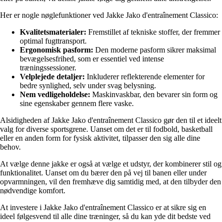
Her er nogle nøglefunktioner ved Jakke Jako d'entraînement Classico:
Kvalitetsmaterialer:
Fremstillet af tekniske stoffer, der fremmer
optimal fugttransport.
Ergonomisk pasform:
Den moderne pasform sikrer maksimal
bevægelsesfrihed, som er essentiel ved intense
træningssessioner.
Velplejede detaljer:
Inkluderer reflekterende elementer for
bedre synlighed, selv under svag belysning.
Nem vedligeholdelse:
Maskinvaskbar, den bevarer sin form og
sine egenskaber gennem flere vaske.
Alsidigheden af Jakke Jako d'entraînement Classico gør den til et ideelt
valg for diverse sportsgrene. Uanset om det er til fodbold, basketball
eller en anden form for fysisk aktivitet, tilpasser den sig alle dine
behov.
At vælge denne jakke er også at vælge et udstyr, der kombinerer stil og
funktionalitet. Uanset om du bærer den på vej til banen eller under
opvarmningen, vil den fremhæve dig samtidig med, at den tilbyder den
nødvendige komfort.
At investere i Jakke Jako d'entraînement Classico er at sikre sig en
ideel følgesvend til alle dine træninger, så du kan yde dit bedste ved