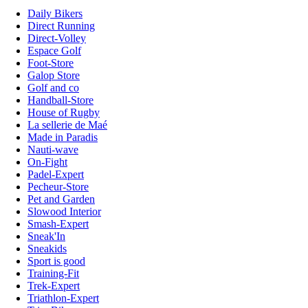
Daily Bikers
Direct Running
Direct-Volley
Espace Golf
Foot-Store
Galop Store
Golf and co
Handball-Store
House of Rugby
La sellerie de Maé
Made in Paradis
Nauti-wave
On-Fight
Padel-Expert
Pecheur-Store
Pet and Garden
Slowood Interior
Smash-Expert
Sneak'In
Sneakids
Sport is good
Training-Fit
Trek-Expert
Triathlon-Expert