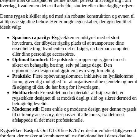
berømte mærke Eastpak, er denne model perfekt til at følge dig i din
hverdag, hvad enten det er til arbejde, studier eller dine daglige rejser.
Denne rygsæk skiller sig ud med sin robuste konstruktion og evnen til
at tilpasse sig dine behov. Her er nogle egenskaber, der gør den til et
ideelt valg:
Spacious capacity:
Rygsækken er udstyret med et stort
hovedrum, der tilbyder rigelig plads til at transportere dine
essentielle ting, hvad enten det er bøger, en bærbar computer
eller dine personlige accessoires.
Optimal komfort:
De polstrede stropper og ryggen i mesh
sikrer en behagelig bæring, selv på lange dage. Den
ergonomiske design muliggør en jævn vægtfordeling.
Praktisk:
Flere opbevaringslommer, inklusive en lynlåslomme
foran, giver dig mulighed for at organisere dine ejendele og nemt
få adgang til det, du har brug for i hverdagen.
Holdbarhed:
Fremstillet med materialer af høj kvalitet, er
rygsækken designet til at modstå dagligt slid og sikrer dermed en
betragtelig levetid.
Moderne stil:
Dens enkle og moderne design gør denne rygsæk
til et trendy accessory, der passer til alle looks, fra det mest
afslappede til det mest professionelle.
Rygsækken Eastpak Out Of Office K767 er derfor en ideel følgesvend
for dem, der ønsker at kombinere stil og funktionalitet i deres daglige