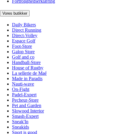
Fortrolighedserklæring
Vores butikker
Daily Bikers
Direct Running
Direct-Volley
Espace Golf
Foot-Store
Galop Store
Golf and co
Handball-Store
House of Rugby
La sellerie de Maé
Made in Paradis
Nauti-wave
On-Fight
Padel-Expert
Pecheur-Store
Pet and Garden
Slowood Interior
Smash-Expert
Sneak'In
Sneakids
Sport is good