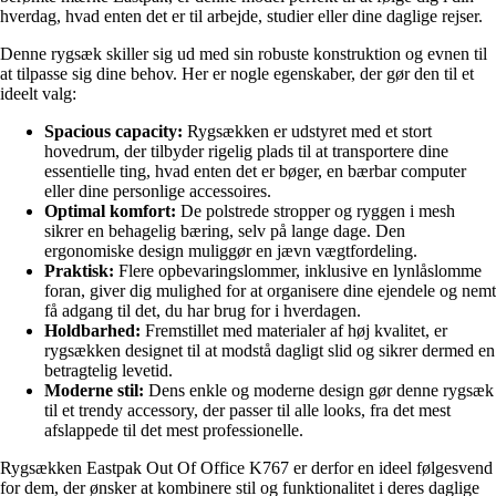
hverdag, hvad enten det er til arbejde, studier eller dine daglige rejser.
Denne rygsæk skiller sig ud med sin robuste konstruktion og evnen til
at tilpasse sig dine behov. Her er nogle egenskaber, der gør den til et
ideelt valg:
Spacious capacity:
Rygsækken er udstyret med et stort
hovedrum, der tilbyder rigelig plads til at transportere dine
essentielle ting, hvad enten det er bøger, en bærbar computer
eller dine personlige accessoires.
Optimal komfort:
De polstrede stropper og ryggen i mesh
sikrer en behagelig bæring, selv på lange dage. Den
ergonomiske design muliggør en jævn vægtfordeling.
Praktisk:
Flere opbevaringslommer, inklusive en lynlåslomme
foran, giver dig mulighed for at organisere dine ejendele og nemt
få adgang til det, du har brug for i hverdagen.
Holdbarhed:
Fremstillet med materialer af høj kvalitet, er
rygsækken designet til at modstå dagligt slid og sikrer dermed en
betragtelig levetid.
Moderne stil:
Dens enkle og moderne design gør denne rygsæk
til et trendy accessory, der passer til alle looks, fra det mest
afslappede til det mest professionelle.
Rygsækken Eastpak Out Of Office K767 er derfor en ideel følgesvend
for dem, der ønsker at kombinere stil og funktionalitet i deres daglige