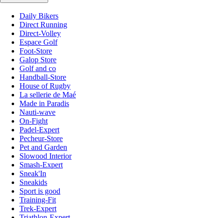
Daily Bikers
Direct Running
Direct-Volley
Espace Golf
Foot-Store
Galop Store
Golf and co
Handball-Store
House of Rugby
La sellerie de Maé
Made in Paradis
Nauti-wave
On-Fight
Padel-Expert
Pecheur-Store
Pet and Garden
Slowood Interior
Smash-Expert
Sneak'In
Sneakids
Sport is good
Training-Fit
Trek-Expert
Triathlon-Expert