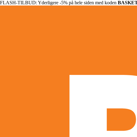
FLASH-TILBUD: Yderligere -5% på hele siden med koden
BASKE