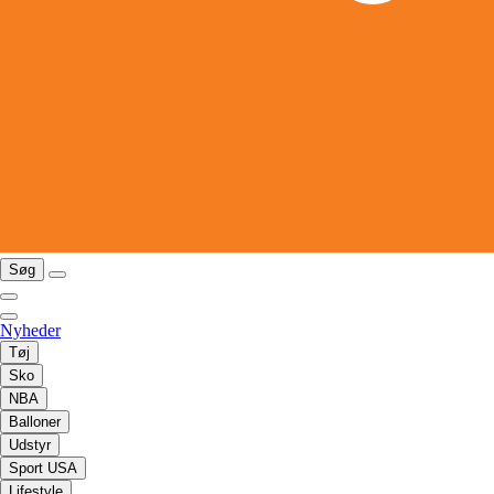
Søg
Nyheder
Tøj
Sko
NBA
Balloner
Udstyr
Sport USA
Lifestyle