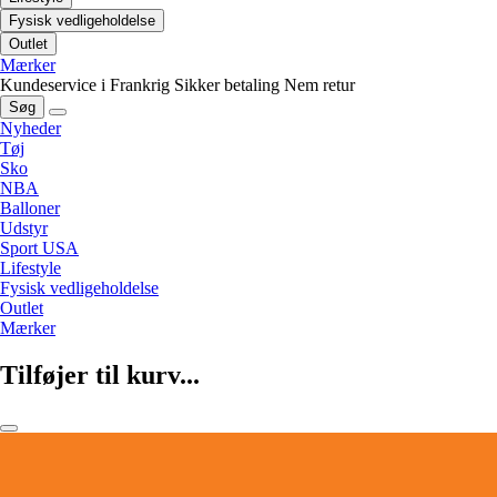
Fysisk vedligeholdelse
Outlet
Mærker
Kundeservice i Frankrig
Sikker betaling
Nem retur
Søg
Nyheder
Tøj
Sko
NBA
Balloner
Udstyr
Sport USA
Lifestyle
Fysisk vedligeholdelse
Outlet
Mærker
Tilføjer til kurv...