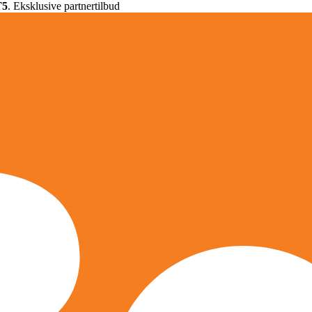
T5
. Eksklusive partnertilbud