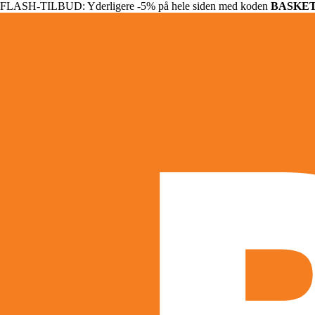
FLASH-TILBUD: Yderligere -5% på hele siden med koden
BASKE