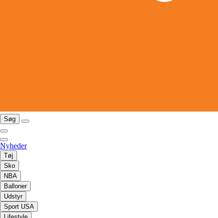
Søg
Nyheder
Tøj
Sko
NBA
Balloner
Udstyr
Sport USA
Lifestyle