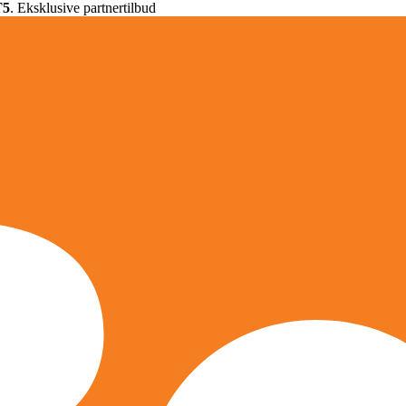
T5
. Eksklusive partnertilbud