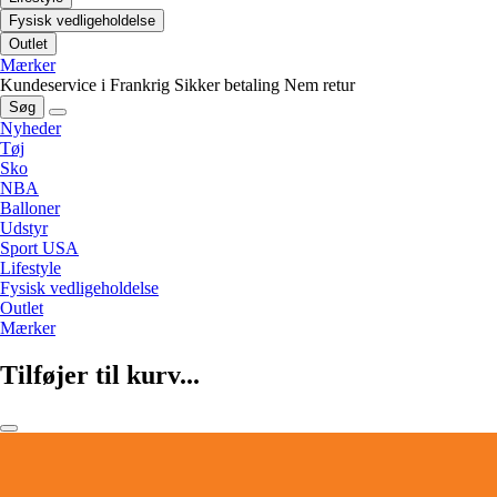
Fysisk vedligeholdelse
Outlet
Mærker
Kundeservice i Frankrig
Sikker betaling
Nem retur
Søg
Nyheder
Tøj
Sko
NBA
Balloner
Udstyr
Sport USA
Lifestyle
Fysisk vedligeholdelse
Outlet
Mærker
Tilføjer til kurv...