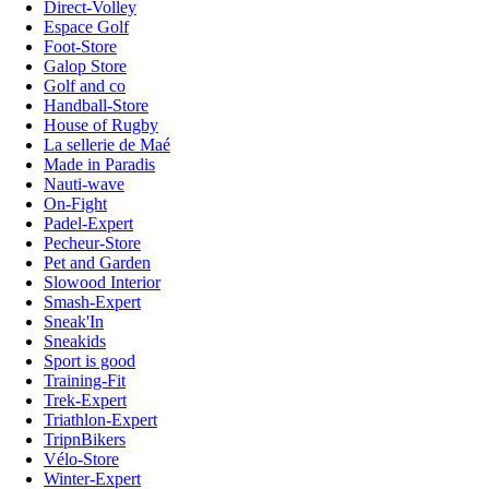
Direct-Volley
Espace Golf
Foot-Store
Galop Store
Golf and co
Handball-Store
House of Rugby
La sellerie de Maé
Made in Paradis
Nauti-wave
On-Fight
Padel-Expert
Pecheur-Store
Pet and Garden
Slowood Interior
Smash-Expert
Sneak'In
Sneakids
Sport is good
Training-Fit
Trek-Expert
Triathlon-Expert
TripnBikers
Vélo-Store
Winter-Expert