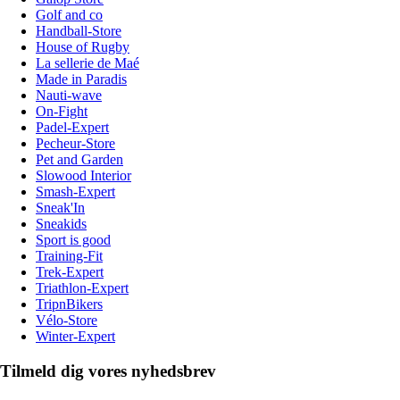
Golf and co
Handball-Store
House of Rugby
La sellerie de Maé
Made in Paradis
Nauti-wave
On-Fight
Padel-Expert
Pecheur-Store
Pet and Garden
Slowood Interior
Smash-Expert
Sneak'In
Sneakids
Sport is good
Training-Fit
Trek-Expert
Triathlon-Expert
TripnBikers
Vélo-Store
Winter-Expert
Tilmeld dig vores nyhedsbrev