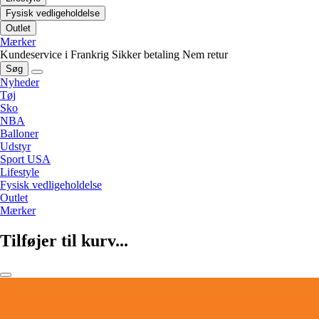
Fysisk vedligeholdelse
Outlet
Mærker
Kundeservice i Frankrig
Sikker betaling
Nem retur
Søg
Nyheder
Tøj
Sko
NBA
Balloner
Udstyr
Sport USA
Lifestyle
Fysisk vedligeholdelse
Outlet
Mærker
Tilføjer til kurv...