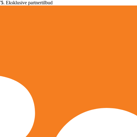
T5
. Eksklusive partnertilbud