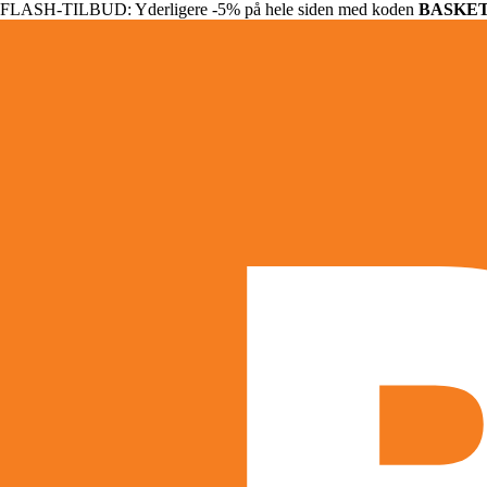
FLASH-TILBUD: Yderligere -5% på hele siden med koden
BASKE