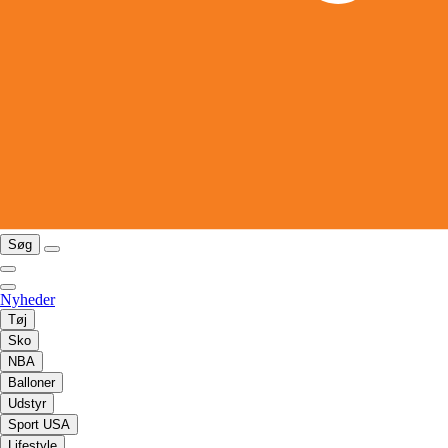
Søg
Nyheder
Tøj
Sko
NBA
Balloner
Udstyr
Sport USA
Lifestyle