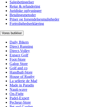
Salgsbetingelser
Retur & refundering
Juridiske oplysninger
Betalingsmetoder
Priser og forsendelsesmuligheder
Fortrolighedserklæring
Vores butikker
Daily Bikers
Direct Running
Direct-Volley
Espace Golf
Foot-Store
Galop Store
Golf and co
Handball-Store
House of Rugby
La sellerie de Maé
Made in Paradis
Nauti-wave
On-Fight
Padel-Expert
Pecheur-Store
Pet and Garden